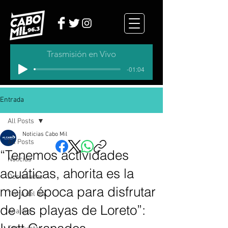
Trasmisión en Vivo
-01:04
Entrada
All Posts
Noticias Cabo Mil
All Posts
“Tenemos actividades
Noticias
acuáticas, ahorita es la
Destacados
mejor época para disfrutar
Tema del dia
de las playas de Loreto”:
Analisis