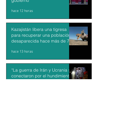
gobierno
hace 12 horas
Kazajistán libera una tigresa
para recuperar una población
desaparecida hace más de 70
años
hace 13 horas
“La guerra de Irán y Ucrania se
conectaron por el hundimiento
de un barco”: Dr. Francisco Gil
Villegas
hace 13 horas