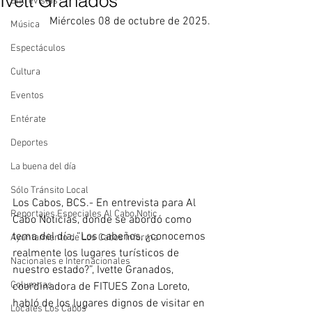
Ivett Granados
Entrevistas
Miércoles 08 de octubre de 2025.
Música
Espectáculos
Cultura
Eventos
Entérate
Deportes
La buena del día
Sólo Tránsito Local
Los Cabos, BCS.- En entrevista para Al 
Reportajes Especiales Al Cabo Notic
Cabo Noticias, donde se abordó como 
tema del día, “Los cabeños, ¿conocemos 
Ayuntamiento de Los Cabos Informa
realmente los lugares turísticos de 
Nacionales e Internacionales
nuestro estado?”, Ivette Granados, 
Columnas
coordinadora de FITUES Zona Loreto, 
habló de los lugares dignos de visitar en 
Locales Los Cabos