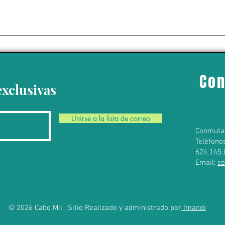
 da un giro político
 Ayotzinapa’ con la
del exgobernador
o Ángel Aguirre
Con
exclusivas
Unirse a la lista de correo
Conmuta
Teléfono
624 145 
Email:
c
© 2026 Cabo Mil , Sitio Realizado y administrado por
Imandi