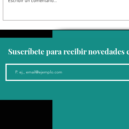
Escribir un comentario...
Abelardo De la Espriella
La Fiscalía
jurará como presidente de
en el ‘caso
Colombia bajo un fuerte
detención 
esquema de seguridad en
de Guerrer
Cali
Suscríbete para recibir novedades 