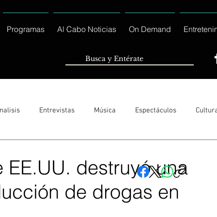
Programas
Al Cabo Noticias
On Demand
Entreteni
nalisis
Entrevistas
Música
Espectáculos
Cultur
Sólo Tránsito Local
Reportajes Especiales Al Cabo Notic
 EE.UU. destruyó una
ducción de drogas en
rnacionales
Columnas
Locales Los Cabos
Servicio So