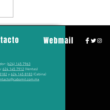
tacto
Webmail
dor:
(624) 145 7963
s:
624 145 7912
(Ventas)
8182
y
624 145 8183
(Cabina)
ontacto@cabomil.com.mx