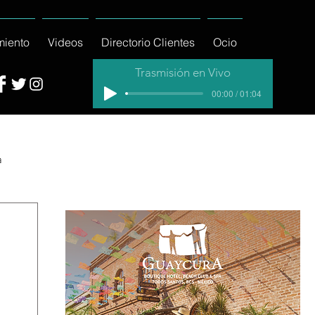
miento
Videos
Directorio Clientes
Ocio
Trasmisión en Vivo
00:00 / 01:04
a
cial