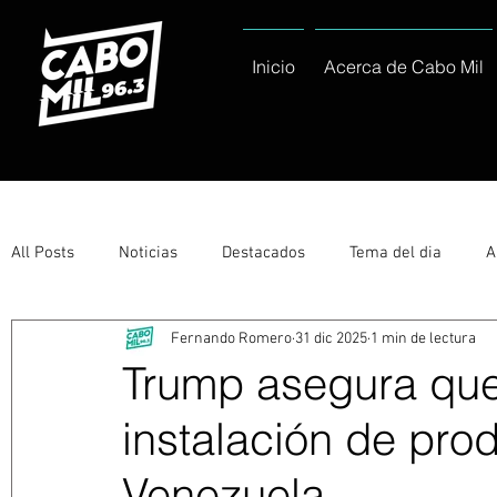
Inicio
Acerca de Cabo Mil
All Posts
Noticias
Destacados
Tema del dia
A
Fernando Romero
31 dic 2025
1 min de lectura
Eventos
Entérate
Deportes
La buena del día
Trump asegura que
instalación de pro
Ayuntamiento de Los Cabos Informa
Nacionales e Inte
Venezuela