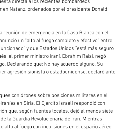
uesta directa a los recientes bombardeos 
 en Natanz, ordenados por el presidente Donald 
a reunión de emergencia en la Casa Blanca con el 
anunció un “alto al fuego completo y efectivo” entre 
a funcionado” y que Estados Unidos “está más seguro 
s, el primer ministro iraní, Ebrahim Raisi, negó 
ego. Declarando que: No hay acuerdo alguno. Su 
ier agresión sionista o estadounidense, declaró ante 
ues con drones sobre posiciones militares en el 
iraníes en Siria. El Ejército israelí respondió con 
n que, según fuentes locales, dejó al menos siete 
 de la Guardia Revolucionaria de Irán. Mientras 
to alto al fuego con incursiones en el espacio aéreo 