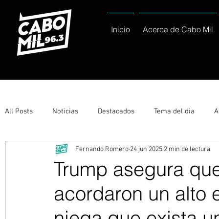
Inicio
Acerca de Cabo Mil
All Posts
Noticias
Destacados
Tema del dia
A
Fernando Romero
24 jun 2025
2 min de lectura
Eventos
Entérate
Deportes
La buena del día
Trump asegura que 
acordaron un alto 
Ayuntamiento de Los Cabos Informa
Nacionales e Inte
niega que exista u