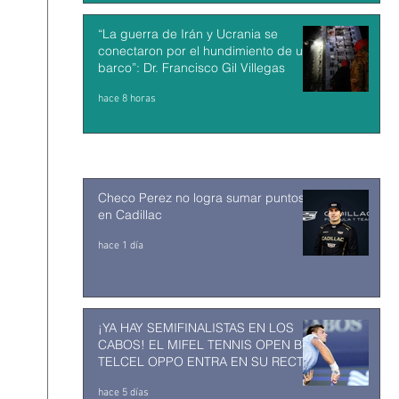
“La guerra de Irán y Ucrania se
conectaron por el hundimiento de un
barco”: Dr. Francisco Gil Villegas
hace 8 horas
Checo Perez no logra sumar puntos
en Cadillac
hace 1 día
¡YA HAY SEMIFINALISTAS EN LOS
CABOS! EL MIFEL TENNIS OPEN BY
TELCEL OPPO ENTRA EN SU RECTA
FINAL
hace 5 días