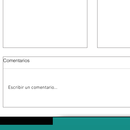
Comentarios
Escribir un comentario...
Resuelve juez federal que
León XIV v
reforma al Poder Judicial de
Argentina y
2024 es inconstitucional
de noviem