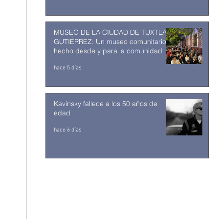
MUSEO DE LA CIUDAD DE TUXTLA
GUTIÉRREZ: Un museo comunitario
hecho desde y para la comunidad
hace 5 días
Kavinsky fallece a los 50 años de
edad
hace 6 días