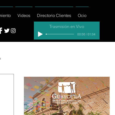
miento
Videos
Directorio Clientes
Ocio
Trasmisión en Vivo
00:00 / 01:04
a
cial