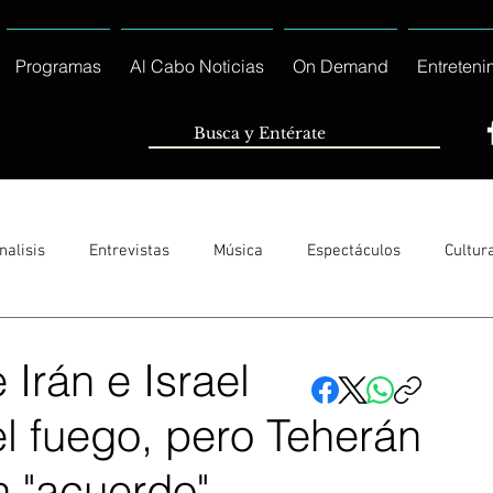
Programas
Al Cabo Noticias
On Demand
Entreteni
nalisis
Entrevistas
Música
Espectáculos
Cultur
Sólo Tránsito Local
Reportajes Especiales Al Cabo Notic
Irán e Israel
el fuego, pero Teherán
rnacionales
Columnas
Locales Los Cabos
Servicio So
n "acuerdo"