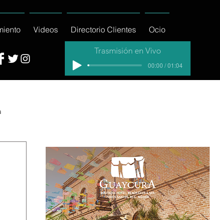
miento
Videos
Directorio Clientes
Ocio
Trasmisión en Vivo
00:00 / 01:04
a
cial