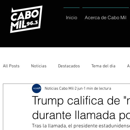
Inicio
Acerca de Cabo Mil
All Posts
Noticias
Destacados
Tema del dia
A
Noticias Cabo Mil
2 jun
1 min de lectura
Eventos
Entérate
Deportes
La buena del día
Trump califica de 
durante llamada po
Ayuntamiento de Los Cabos Informa
Nacionales e Inte
Tras la llamada, el presidente estadunidens