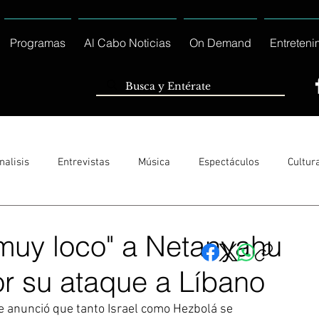
Programas
Al Cabo Noticias
On Demand
Entreteni
nalisis
Entrevistas
Música
Espectáculos
Cultur
Sólo Tránsito Local
Reportajes Especiales Al Cabo Notic
"muy loco" a Netanyahu
r su ataque a Líbano
rnacionales
Columnas
Locales Los Cabos
Servicio So
e anunció que tanto Israel como Hezbolá se 