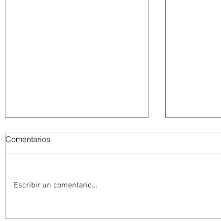
Comentarios
Escribir un comentario...
Abelardo De la Espriella
La Fiscalía