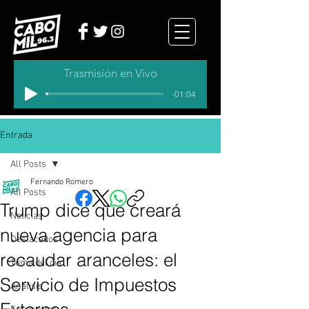
Trasmisión en Vivo
-01:04
Entrada
All Posts
Fernando Romero
All Posts
Trump dice que creará
Noticias
nueva agencia para
Destacados
recaudar aranceles: el
Tema del dia
Servicio de Impuestos
Analisis