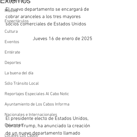
Externos
Entrevistas
El nuevo departamento se encargará de 
Música
cobrar aranceles a los tres mayores 
Espectáculos
socios comerciales de Estados Unidos
Cultura
Jueves 16 de enero de 2025
Eventos
Entérate
Deportes
La buena del día
Sólo Tránsito Local
Reportajes Especiales Al Cabo Notic
Ayuntamiento de Los Cabos Informa
Nacionales e Internacionales
El presidente electo de Estados Unidos, 
Columnas
Donald Trump, ha anunciado la creación 
de un nuevo departamento llamado 
Locales Los Cabos