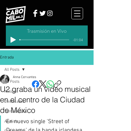
Trasmisión en Vivo
-01:04
Entrada
All Posts
Anna Cervantes
All Posts
U2 graba un video musical
Noticias
en el centro de la Ciudad
Destacados
de México
Tema del dia
En nuevo single 'Street of 
Analisis
Dreams' de la banda irlandesa 