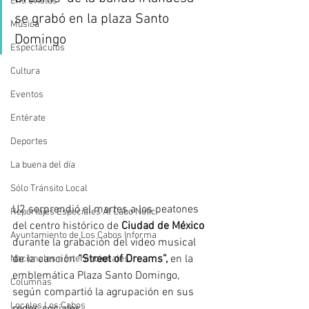
Entrevistas
se grabó en la plaza Santo 
Música
Domingo
Espectáculos
Cultura
Eventos
Entérate
Deportes
La buena del día
Sólo Tránsito Local
U2
 sorprendió el martes a los peatones 
Reportajes Especiales Al Cabo Notic
del centro histórico de 
Ciudad de México 
Ayuntamiento de Los Cabos Informa
durante la grabación del video musical 
de la canción 
“Street of Dreams”, 
en la 
Nacionales e Internacionales
emblemática Plaza Santo Domingo, 
Columnas
según compartió la agrupación en sus 
Locales Los Cabos