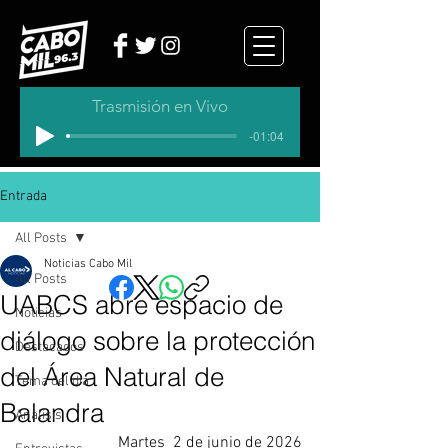
Trasmisión en Vivo
-01:04
Entrada
All Posts
Noticias Cabo Mil
All Posts
UABCS abre espacio de
Noticias
diálogo sobre la protección
Destacados
del Área Natural de
Tema del dia
Balandra
Analisis
Martes  2 de junio de 2026