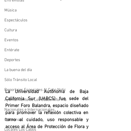
Entrevistas
Música
Espectáculos
Cultura
Eventos
Entérate
Deportes
La buena del día
Sólo Tránsito Local
Reportajes Especiales Al Cabo Notic
La Universidad Autónoma de Baja 
California Sur (UABCS) fue sede del 
Ayuntamiento de Los Cabos Informa
Primer Foro Balandra, espacio diseñado 
Nacionales e Internacionales
para promover la reflexión colectiva en 
torno al cuidado, uso responsable y 
Columnas
acceso al Área de Protección de Flora y 
Locales Los Cabos