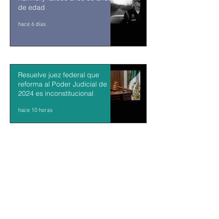
de edad
hace 6 días
Resuelve juez federal que
reforma al Poder Judicial de
2024 es inconstitucional
hace 10 horas
León XIV visitará Uruguay,
Argentina y Perú del 6 al 17 de
noviembre
hace 11 horas
Sheinbaum firma decreto para
fortalecer transparencia en el