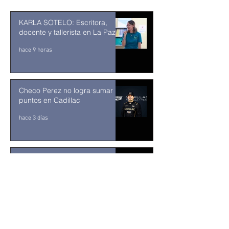
KARLA SOTELO: Escritora,
docente y tallerista en La Paz
hace 9 horas
Checo Perez no logra sumar
puntos en Cadillac
hace 3 días
¡YA HAY SEMIFINALISTAS EN
LOS CABOS! EL MIFEL TENNIS
OPEN BY TELCEL OPPO
ENTRA EN SU RECTA FINAL
31 jul
MUSEO DE LA CIUDAD DE