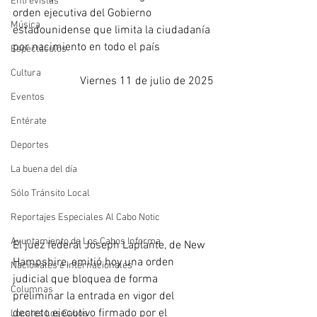
Entrevistas
orden ejecutiva del Gobierno 
Música
estadounidense que limita la ciudadanía 
por nacimiento en todo el país
Espectáculos
Cultura
Viernes 11 de julio de 2025
Eventos
Entérate
Deportes
La buena del día
Sólo Tránsito Local
Reportajes Especiales Al Cabo Notic
Ayuntamiento de Los Cabos Informa
El juez federal Joseph Laplante, de New 
Hampshire, emitió hoy una orden 
Nacionales e Internacionales
judicial que bloquea de forma 
Columnas
preliminar la entrada en vigor del 
decreto ejecutivo firmado por el 
Locales Los Cabos