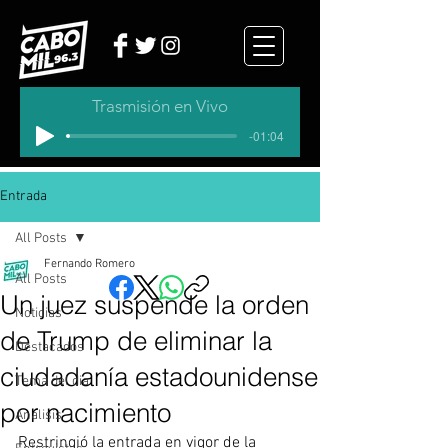
Trasmisión en Vivo
-01:04
Entrada
All Posts
Fernando Romero
All Posts
Un juez suspende la orden
Noticias
de Trump de eliminar la
Destacados
ciudadanía estadounidense
Tema del dia
por nacimiento
Analisis
Restringió la entrada en vigor de la 