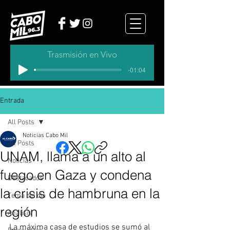
Trasmisión en Vivo
-01:04
Entrada
All Posts
Noticias Cabo Mil
All Posts
UNAM, llama a un alto al
Noticias
fuego en Gaza y condena
Destacados
la crisis de hambruna en la
Tema del dia
región
Analisis
La máxima casa de estudios se sumó al 