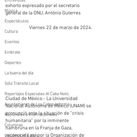
Entrevistas
exhorto expresado por el secretario 
Música
general de la ONU, António Guterres
Espectáculos
Viernes 22 de marzo de 2024.
Cultura
Eventos
Entérate
Deportes
La buena del día
Sólo Tránsito Local
Reportajes Especiales Al Cabo Notic
Ciudad de México.- La Universidad 
Ayuntamiento de Los Cabos Informa
Nacional Autónoma de México (UNAM) se 
pronunció ante la situación de “crisis 
Nacionales e Internacionales
humanitaria” por la inminente 
Columnas
hambruna en la Franja de Gaza, 
reconocida así por la Organización de 
Locales Los Cabos