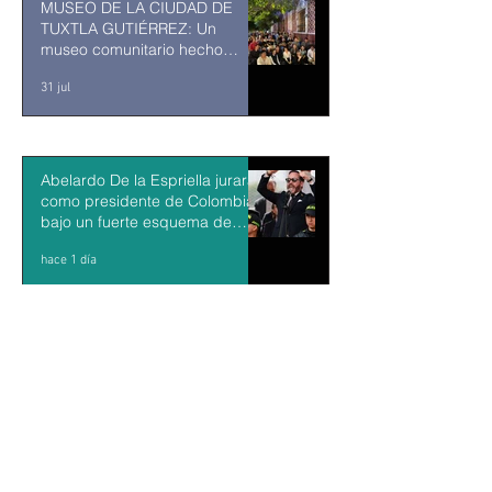
MUSEO DE LA CIUDAD DE
TUXTLA GUTIÉRREZ: Un
museo comunitario hecho
desde y para la comunidad
31 jul
Abelardo De la Espriella jurará
como presidente de Colombia
bajo un fuerte esquema de
seguridad en Cali
hace 1 día
La Fiscalía da un giro político
en el ‘caso Ayotzinapa’ con la
detención del exgobernador de
Guerrero Ángel Aguirre
hace 1 día
México y Perú restablecen las