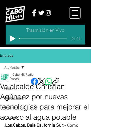
Trasmisión en Vivo
-01:04
Entrada
All Posts
Cabo Mil Radio
All Posts
Va alcalde Christian
Noticias
Agúndez por nuevas
Destacados
tecnologías para mejorar el
Tema del dia
acceso al agua potable
Analisis
Los Cabos, Baja California Sur
.- Como 