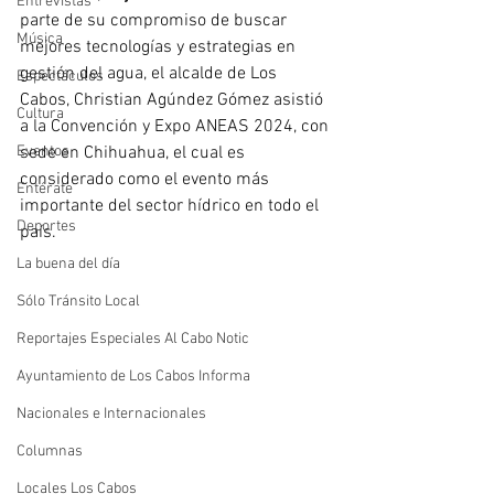
Entrevistas
parte de su compromiso de buscar 
Música
mejores tecnologías y estrategias en 
gestión del agua, el alcalde de Los 
Espectáculos
Cabos, Christian Agúndez Gómez asistió 
Cultura
a la Convención y Expo ANEAS 2024, con 
Eventos
sede en Chihuahua, el cual es 
considerado como el evento más 
Entérate
importante del sector hídrico en todo el 
Deportes
país.
La buena del día
Sólo Tránsito Local
Reportajes Especiales Al Cabo Notic
Ayuntamiento de Los Cabos Informa
Nacionales e Internacionales
Columnas
Locales Los Cabos