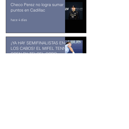
Checo Perez no logra sumar
puntos en Cadillac
hace 4 días
¡YA HAY SEMIFINALISTAS EN
LOS CABOS! EL MIFEL TENNIS
OPEN BY TELCEL OPPO
ENTRA EN SU RECTA FINAL
31 jul
MUSEO DE LA CIUDAD DE
TUXTLA GUTIÉRREZ: Un
museo comunitario hecho
desde y para la comunidad
31 jul
Abelardo De la Espriella jurará