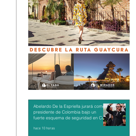
Abelardo De la Espriella jurará como
presidente de Colombia bajo un
fuerte esquema de seguridad en Cali
hace 10 horas