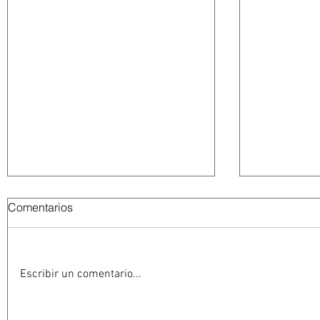
Comentarios
Escribir un comentario...
Abelardo De la Espriella
La Fiscalía