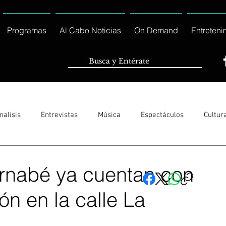
Programas
Al Cabo Noticias
On Demand
Entreteni
nalisis
Entrevistas
Música
Espectáculos
Cultur
Sólo Tránsito Local
Reportajes Especiales Al Cabo Notic
rnabé ya cuentan con
n en la calle La
rnacionales
Columnas
Locales Los Cabos
Servicio So