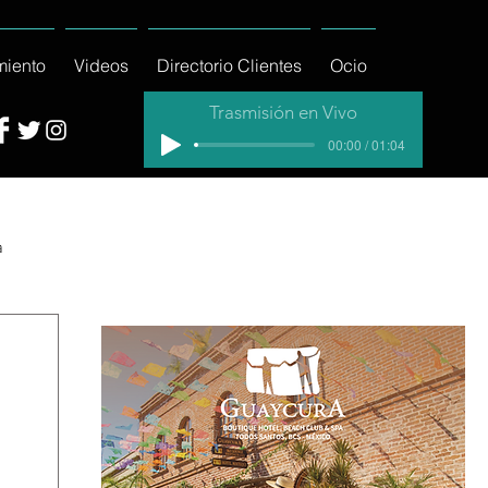
miento
Videos
Directorio Clientes
Ocio
Trasmisión en Vivo
00:00 / 01:04
a
cial