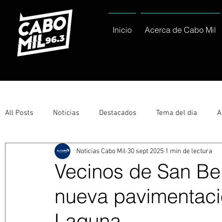
Inicio
Acerca de Cabo Mil
All Posts
Noticias
Destacados
Tema del dia
A
Noticias Cabo Mil
30 sept 2025
1 min de lectura
Eventos
Entérate
Deportes
La buena del día
Vecinos de San Be
nueva pavimentació
Ayuntamiento de Los Cabos Informa
Nacionales e Inte
Laguna