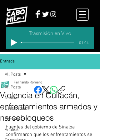
Trasmisión en Vivo
-01:04
Entrada
All Posts
Fernando Romero
All Posts
Violencia en Culiacán,
Noticias
enfrentamientos armados y
Destacados
narcobloqueos
Tema del dia
Fuentes del gobierno de Sinaloa 
Analisis
confirmaron que los enfrentamientos se 