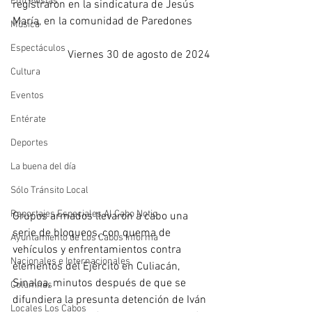
Entrevistas
registraron en la sindicatura de Jesús 
María, en la comunidad de Paredones
Música
Espectáculos
Viernes 30 de agosto de 2024
Cultura
Eventos
Entérate
Deportes
La buena del día
Sólo Tránsito Local
Reportajes Especiales Al Cabo Notic
Grupos armados llevaron a cabo una 
serie de bloqueos, con quema de 
Ayuntamiento de Los Cabos Informa
vehículos y enfrentamientos contra 
Nacionales e Internacionales
elementos del Ejército en Culiacán, 
Sinaloa, minutos después de que se 
Columnas
difundiera la presunta detención de Iván 
Locales Los Cabos