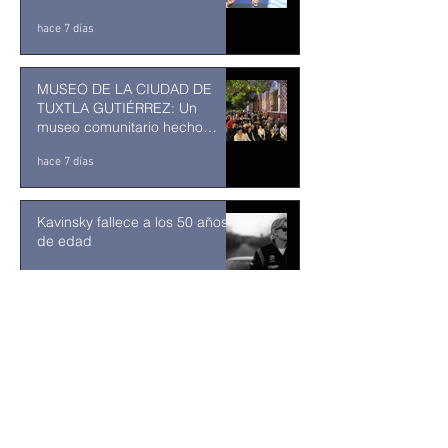
ENTRA EN SU RECTA FINAL
hace 7 días
MUSEO DE LA CIUDAD DE
TUXTLA GUTIÉRREZ: Un
museo comunitario hecho
desde y para la comunidad
hace 7 días
Kavinsky fallece a los 50 años
de edad
30 jul
Estados Unidos golpea por
todos los frentes al Cartel
Jalisco: frenar las conexiones
con la política mexicana y su