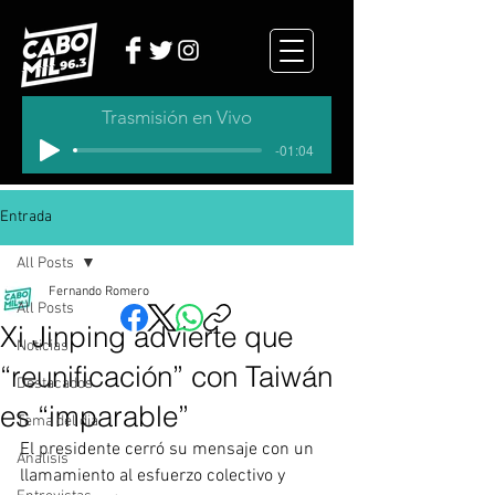
Trasmisión en Vivo
-01:04
Entrada
All Posts
Fernando Romero
All Posts
Xi Jinping advierte que
Noticias
“reunificación” con Taiwán
Destacados
es “imparable”
Tema del dia
El presidente cerró su mensaje con un 
Analisis
llamamiento al esfuerzo colectivo y 