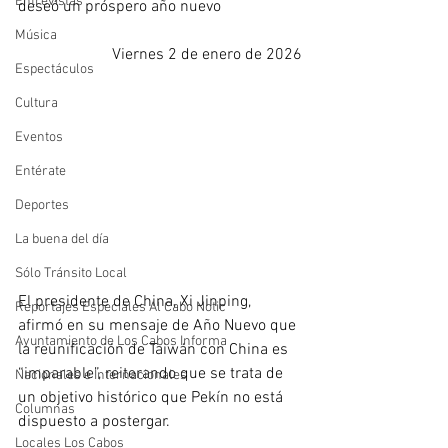
Entrevistas
deseó un próspero año nuevo
Música
Viernes 2 de enero de 2026
Espectáculos
Cultura
Eventos
Entérate
Deportes
La buena del día
Sólo Tránsito Local
El presidente de China, Xi Jinping, 
Reportajes Especiales Al Cabo Notic
afirmó en su mensaje de Año Nuevo que 
Ayuntamiento de Los Cabos Informa
la reunificación de Taiwán con China es 
“imparable”, reiterando que se trata de 
Nacionales e Internacionales
un objetivo histórico que Pekín no está 
Columnas
dispuesto a postergar. 
Locales Los Cabos