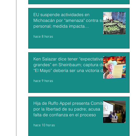
EU suspende actividades en
Michoacán por “amenaza" contra su
personal; medida impacta
exportaciones de aguacate mexicano
hace 8 horas
Ken Salazar dice tener “expectativas
grandes” en Sheinbaum; captura de
“El Mayo” debería ser una victoria de
México y EU
hace 9 horas
Hija de Ruffo Appel presenta Comité
por la libertad de su padre; acusa
falta de confianza en el proceso
hace 10 horas