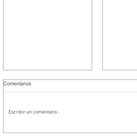
Comentarios
Escribir un comentario...
Estados Unidos golpea por
EU suspen