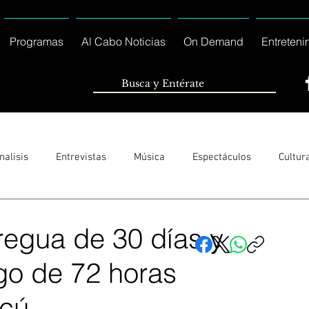
Programas
Al Cabo Noticias
On Demand
Entreteni
nalisis
Entrevistas
Música
Espectáculos
Cultur
Sólo Tránsito Local
Reportajes Especiales Al Cabo Notic
regua de 30 días y
ego de 72 horas
rnacionales
Columnas
Locales Los Cabos
Servicio So
scú