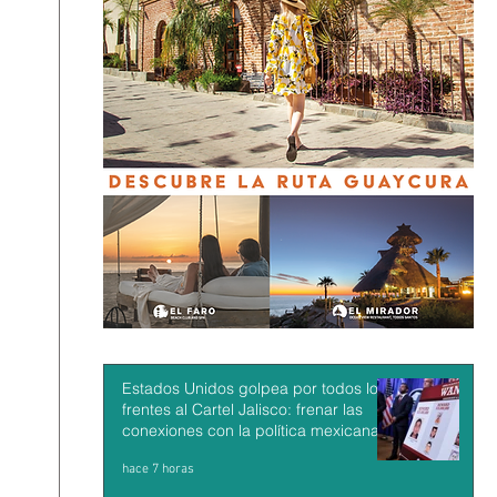
Estados Unidos golpea por todos los
frentes al Cartel Jalisco: frenar las
conexiones con la política mexicana y
su músculo económico
hace 7 horas