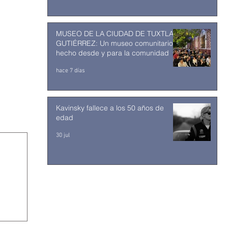
MUSEO DE LA CIUDAD DE TUXTLA
GUTIÉRREZ: Un museo comunitario
hecho desde y para la comunidad
hace 7 días
Kavinsky fallece a los 50 años de
edad
30 jul