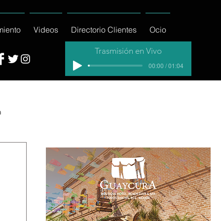
miento
Videos
Directorio Clientes
Ocio
Trasmisión en Vivo
00:00 / 01:04
a
cial