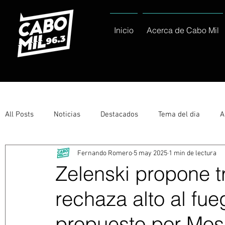
Inicio
Acerca de Cabo Mil
All Posts
Noticias
Destacados
Tema del dia
A
Fernando Romero
5 may 2025
1 min de lectura
Eventos
Entérate
Deportes
La buena del día
Zelenski propone t
rechaza alto al fu
Ayuntamiento de Los Cabos Informa
Nacionales e Inte
propuesto por Mo