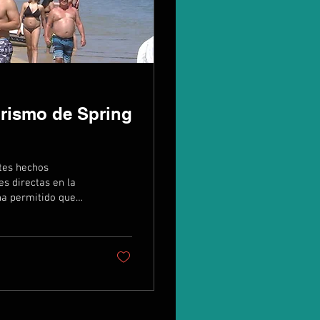
turismo de Spring
tes hechos
es directas en la
 ha permitido que
 viajeros que tenían
do con información
anización de viajes
percepción de...