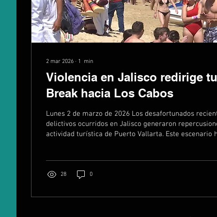
2 mar 2026
∙
1
min
Violencia en Jalisco redirige 
Break hacia Los Cabos
Lunes 2 de marzo de 2026 Los desafortunados recien
delictivos ocurridos en Jalisco generaron repercusion
actividad turística de Puerto Vallarta. Este escenario
Los Cabos se posicione como una alternativa para los
previsto arribar a ese destino del Pacífico. De acuer
proporcionada por la empresa LVIN, dedicada a la org
estudiantiles y eventos de Spring Break en México, la 
28
0