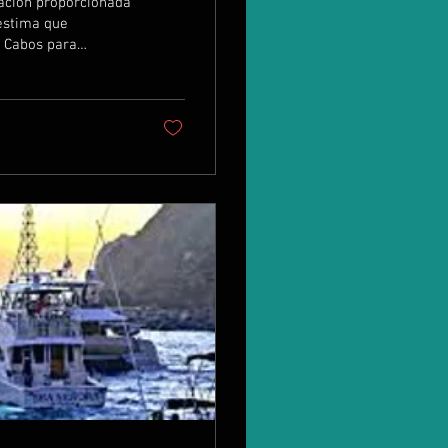
ación proporcionada
estima que
s Cabos para
ta el número de
torizado para
en los accidentes