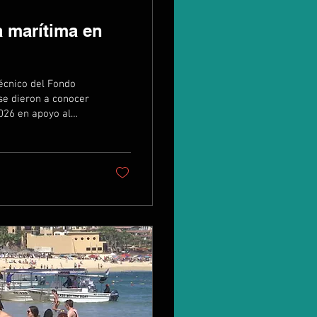
a marítima en
se dieron a conocer
2026 en apoyo al
os será la
e estarán ubicados