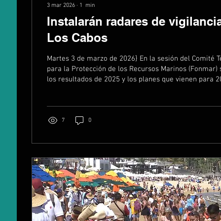
3 mar 2026
∙
1
min
Instalarán radares de vigilanci
Los Cabos
Martes 3 de marzo de 2026} En la sesión del Comité Técnico del Fondo
para la Protección de los Recursos Marinos (Fonmar) 
los resultados de 2025 y los planes que vienen para 
sector pesquero. Entre lo más importante para Los Cab
instalación de dos radares de vigilancia marítima, qu
en Puerto Los Cabos y Cabo San Lucas.
7
0