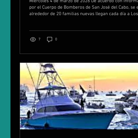
Miércoles 4 de marzo de 2026 De acuerdo con inform
por el Cuerpo de Bomberos de San José del Cabo, se 
alrededor de 20 familias nuevas llegan cada día a Lo
cambiar sus condiciones de vida. A la par de que incrementa el número
de habitantes en la cabecera municipal, se incremen
personas con acceso a un automóvil o un vehículo mo
circular en las calles. Todo se traduce en un aumento 
7
0
que los cuerpos de...