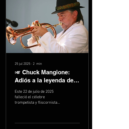
de la zona. Las labores
incluyeron seis viajes de
tierra para el relleno y
nivelación de la vialidad,
además de un viaje destinado
al...
25 jul 2025
∙
2
min
🎺 Chuck Mangione:
Adiós a la leyenda del
jazz-pop
Este 22 de julio de 2025
falleció el célebre
trompetista y fliscornista
estadounidense, a los 84
años en su hogar de
Rochester, Nueva...