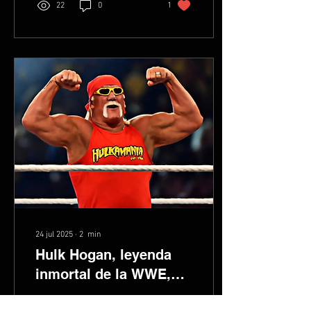
22
0
1
24 jul 2025
∙
2
min
Hulk Hogan, leyenda
inmortal de la WWE,
fallece a los 71 años
El mundo del