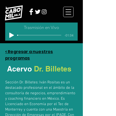
Trasmisión en Vivo
-01:04
< Regresar a nuestros
programas
Acervo
Dr. Billetes
Sección Dr. Billetes: Iván Rositas es un
destacado profesional en el ámbito de la
consultoría de negocios, emprendimiento
y coaching financiero en México. Es
Licenciado en Economía por el Tec de
Monterrey y cuenta con una Maestría en
Dirección de Empresas por el IPADE. Con