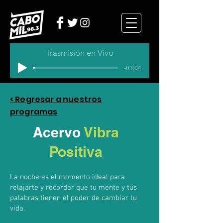
Trasmisión en Vivo
-01:04
< Regresar a nuestros
programas
Acervo
Vibra
Positiva
La noche es el momento ideal para
relajarte y recordar que tu mente y tus
palabras tienen el poder de cambiar tu
vida.