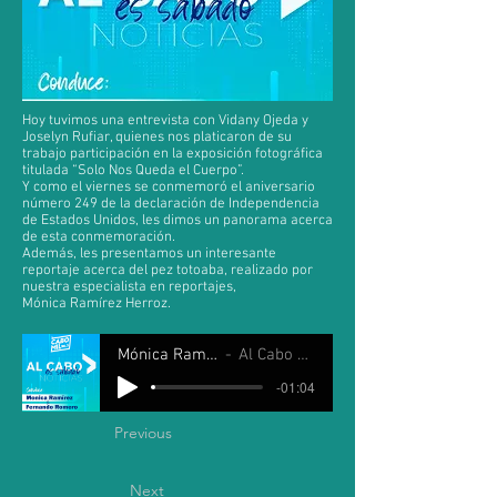
Hoy tuvimos una entrevista con Vidany Ojeda y
Joselyn Rufiar, quienes nos platicaron de su
trabajo participación en la exposición fotográfica
titulada “Solo Nos Queda el Cuerpo”.
Y como el viernes se conmemoró el aniversario
número 249 de la declaración de Independencia
de Estados Unidos, les dimos un panorama acerca
de esta conmemoración.
Además, les presentamos un interesante
reportaje acerca del pez totoaba, realizado por
nuestra especialista en reportajes,
Mónica Ramírez Herroz.
Mónica Ramirez y Fernando Romero
Al Cabo es Sábado 05 Julio 2025
-01:04
Previous
Next