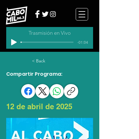
Trasmisión en Vivo
-01:04
< Back
Compartir Programa:
12 de abril de 2025