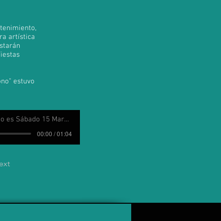
etenimiento,
ra artística
estarán
Fiestas
ono" estuvo
 es Sábado 15 Marzo 2025
00:00 / 01:04
ext