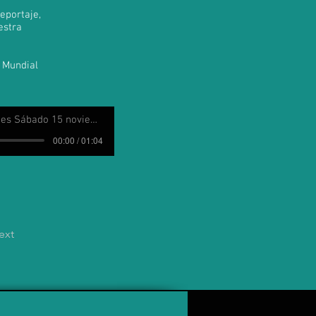
eportaje,
estra
a Mundial
 Sábado 15 noviembre 2025
00:00 / 01:04
ext