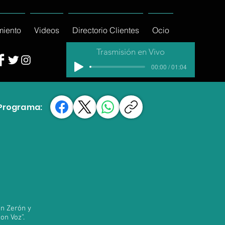
miento
Videos
Directorio Clientes
Ocio
Trasmisión en Vivo
00:00 / 01:04
Programa:
en Zerón y
on Voz”.