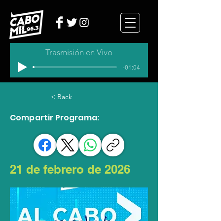
Trasmisión en Vivo
-01:04
< Back
Compartir Programa:
21 de febrero de 2026