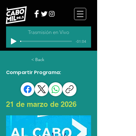
Trasmisión en Vivo
-01:04
< Back
Compartir Programa:
21 de marzo de 2026