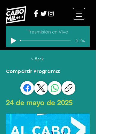
Trasmisión en Vivo
-01:04
< Back
Compartir Programa:
24 de mayo de 2025