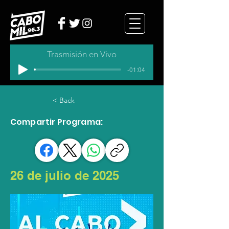
Trasmisión en Vivo
-01:04
< Back
Compartir Programa:
26 de julio de 2025