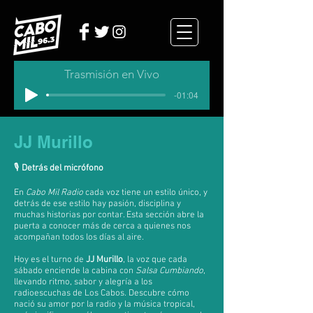
Trasmisión en Vivo
-01:04
JJ Murillo
🎙
Detrás del micrófono
En
Cabo Mil Radio
cada voz tiene un estilo único, y
detrás de ese estilo hay pasión, disciplina y
muchas historias por contar. Esta sección abre la
puerta a conocer más de cerca a quienes nos
acompañan todos los días al aire.
Hoy es el turno de
JJ Murillo
, la voz que cada
sábado enciende la cabina con
Salsa Cumbiando
,
llevando ritmo, sabor y alegría a los
radioescuchas de Los Cabos. Descubre cómo
nació su amor por la radio y la música tropical,