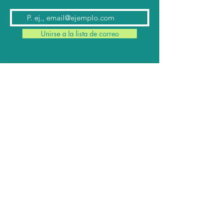
Unirse a la lista de correo
Contacto
Conmutador:
(624) 145 7963
Teléfonos:
624 145 7912
(Ventas)
624 145 8182
y
624 145 8183
(Cabina)
Email:
contacto@cabomil.com.mx
Webmail