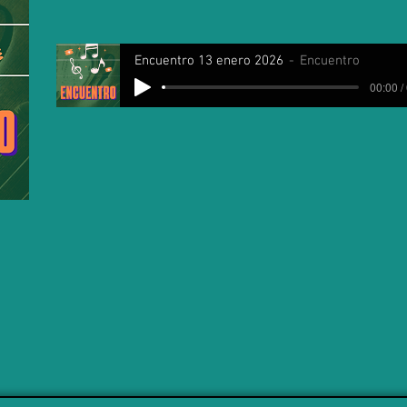
Encuentro 13 enero 2026
Encuentro
00:00 /