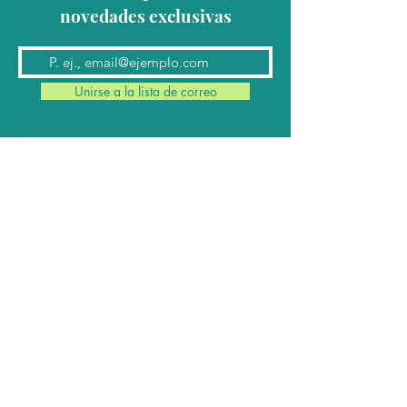
novedades exclusivas
Unirse a la lista de correo
Contacto
Conmutador:
(624) 145 7963
Teléfonos:
624 145 7912
(Ventas)
624 145 8182
y
624 145 8183
(Cabina)
Email:
contacto@cabomil.com.mx