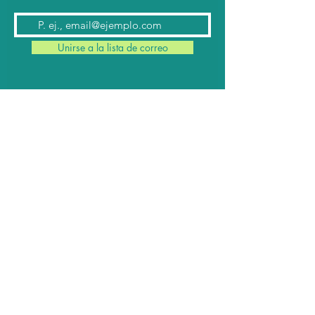
Unirse a la lista de correo
Contacto
Conmutador:
(624) 145 7963
Teléfonos:
624 145 7912
(Ventas)
624 145 8182
y
624 145 8183
(Cabina)
Email:
contacto@cabomil.com.mx
Webmail