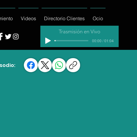
miento
Videos
Directorio Clientes
Ocio
Trasmisión en Vivo
00:00 / 01:04
sodio: