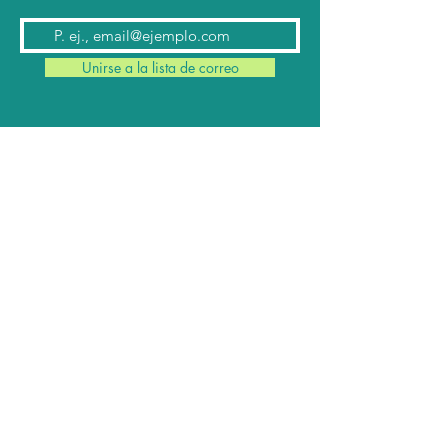
Unirse a la lista de correo
Contacto
Conmutador:
(624) 145 7963
Teléfonos:
624 145 7912
(Ventas)
624 145 8182
y
624 145 8183
(Cabina)
Email:
contacto@cabomil.com.mx
Webmail