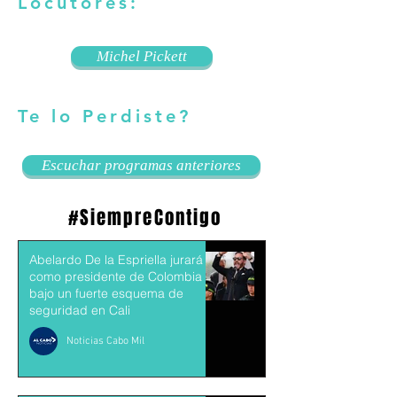
Locutores:
Michel Pickett
Te lo Perdiste?
Escuchar programas anteriores
#SiempreContigo
Abelardo De la Espriella jurará
como presidente de Colombia
bajo un fuerte esquema de
seguridad en Cali
Noticias Cabo Mil