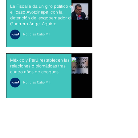
La Fiscalía da un giro político en
el ‘caso Ayotzinapa’ con la
detención del exgobernador de
Guerrero Ángel Aguirre
Noticias Cabo Mil
México y Perú restablecen las
relaciones diplomáticas tras
cuatro años de choques
Noticias Cabo Mil
Suscríbete para recibir
novedades exclusivas