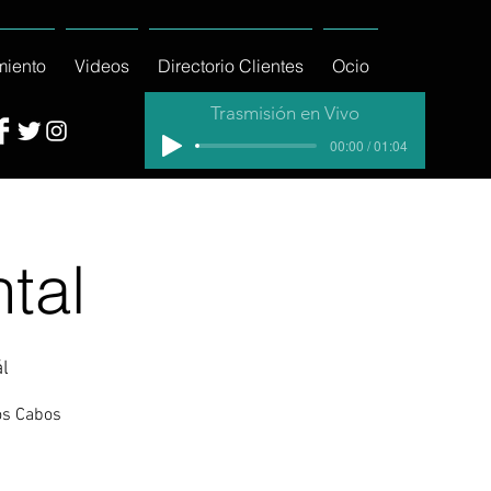
miento
Videos
Directorio Clientes
Ocio
Trasmisión en Vivo
00:00 / 01:04
tal
ál
os Cabos