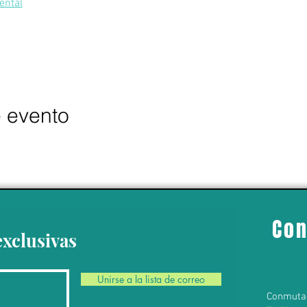
ental
e evento
Con
exclusivas
Unirse a la lista de correo
Conmuta