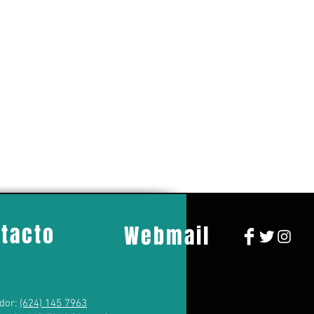
tacto
Webmail
dor:
(624) 145 7963