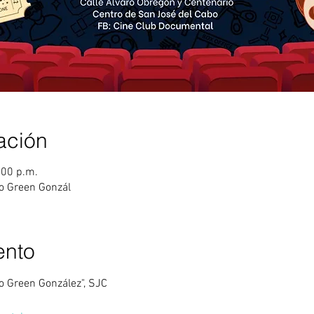
ación
:00 p.m.
do Green Gonzál
ento
do Green González", SJC