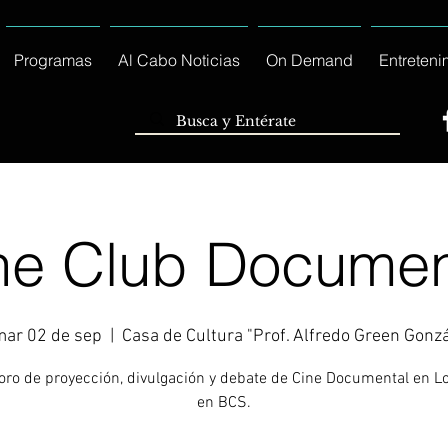
Programas
Al Cabo Noticias
On Demand
Entreteni
ne Club Documen
mar 02 de sep
  |  
Casa de Cultura "Prof. Alfredo Green Gonz
Foro de proyección, divulgación y debate de Cine Documental en L
en BCS.