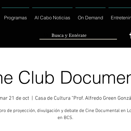
Programas
Al Cabo Noticias
On Demand
Entreteni
ne Club Documen
mar 21 de oct
  |  
Casa de Cultura "Prof. Alfredo Green Gonzá
Foro de proyección, divulgación y debate de Cine Documental en L
en BCS.