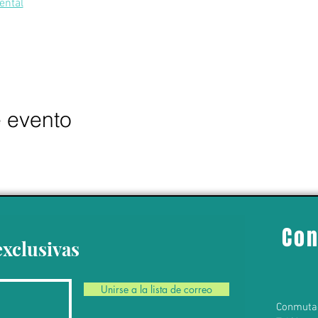
ental
e evento
Con
exclusivas
Unirse a la lista de correo
Conmuta