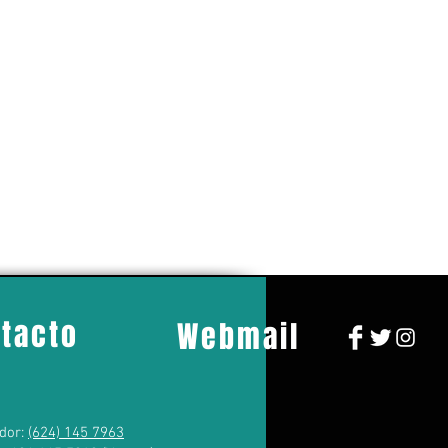
tacto
Webmail
dor:
(624) 145 7963