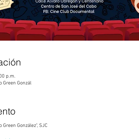
ación
:00 p.m.
do Green Gonzál
ento
do Green González", SJC