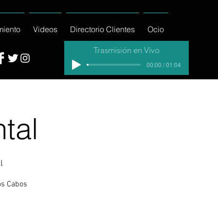
miento
Videos
Directorio Clientes
Ocio
Trasmisión en Vivo
00:00 / 01:04
tal
l
os Cabos