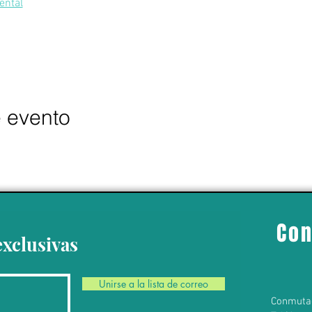
ental
e evento
Con
exclusivas
Unirse a la lista de correo
Conmuta