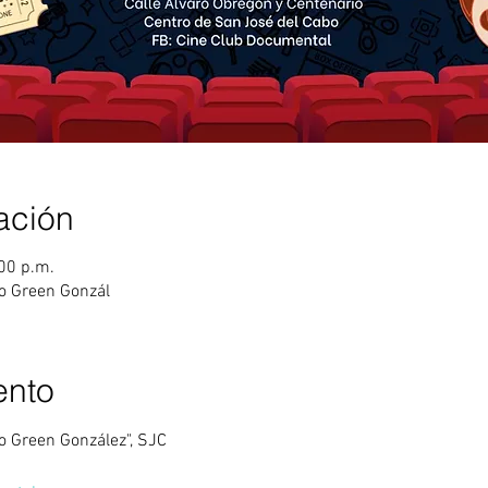
ación
:00 p.m.
do Green Gonzál
ento
do Green González", SJC