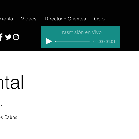
miento
Videos
Directorio Clientes
Ocio
Trasmisión en Vivo
00:00 / 01:04
tal
l
os Cabos