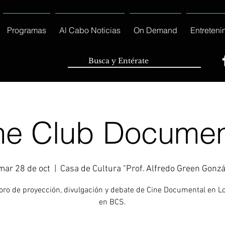
Programas
Al Cabo Noticias
On Demand
Entreteni
ne Club Documen
mar 28 de oct
  |  
Casa de Cultura "Prof. Alfredo Green Gonzá
Foro de proyección, divulgación y debate de Cine Documental en L
en BCS.