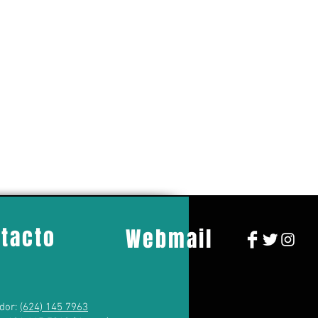
tacto
Webmail
dor:
(624) 145 7963