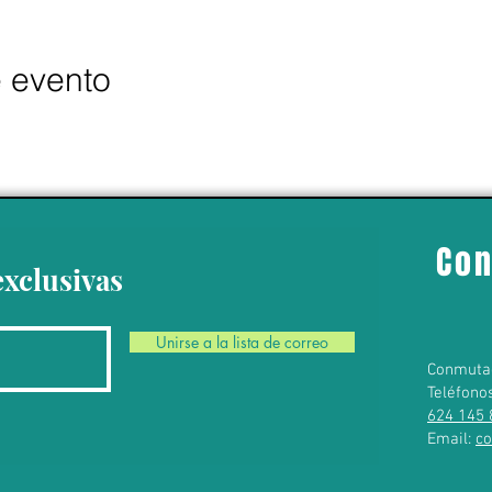
e evento
Con
exclusivas
Unirse a la lista de correo
Conmuta
Teléfono
624 145 
Email:
c