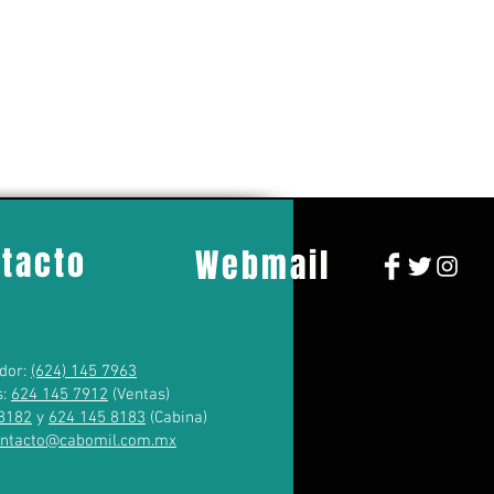
tacto
Webmail
dor:
(624) 145 7963
s:
624 145 7912
(Ventas)
8182
y
624 145 8183
(Cabina)
ontacto@cabomil.com.mx