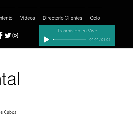
miento
Videos
Directorio Clientes
Ocio
Trasmisión en Vivo
00:00 / 01:04
tal
os Cabos