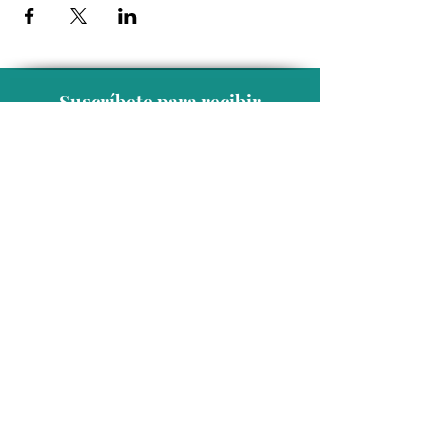
Suscríbete para recibir
novedades exclusivas
Unirse a la lista de correo
Contacto
Conmutador:
(624) 145 7963