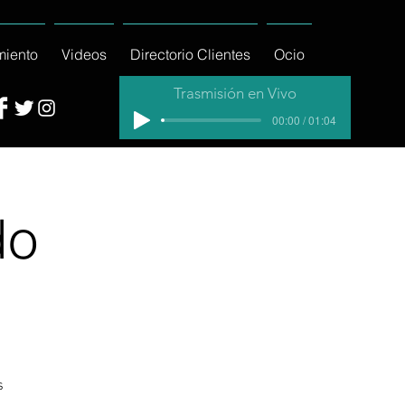
miento
Videos
Directorio Clientes
Ocio
Trasmisión en Vivo
00:00 / 01:04
do