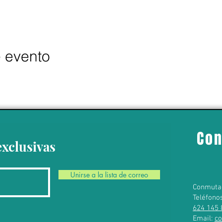
e evento
Con
exclusivas
Unirse a la lista de correo
Conmuta
Teléfono
624 145 
Email:
c