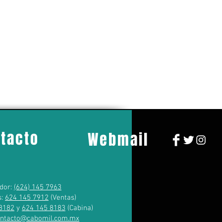
tacto
Webmail
dor:
(624) 145 7963
s:
624 145 7912
(Ventas)
8182
y
624 145 8183
(Cabina)
ontacto@cabomil.com.mx