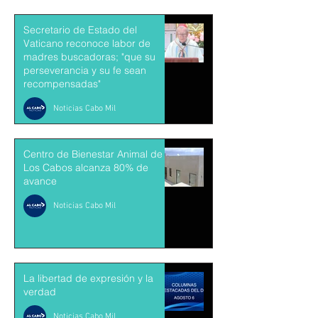
Secretario de Estado del
Vaticano reconoce labor de
madres buscadoras; "que su
perseverancia y su fe sean
recompensadas"
Noticias Cabo Mil
Centro de Bienestar Animal de
Los Cabos alcanza 80% de
avance
Noticias Cabo Mil
La libertad de expresión y la
verdad
Noticias Cabo Mil