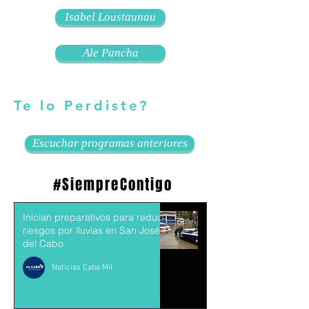
Isabel Loustaunau
Ale Pancha
Te lo Perdiste?
Escuchar programas anteriores
#SiempreContigo
Inician preparativos para reducir
riesgos por lluvias en San José
del Cabo
Noticias Cabo Mil