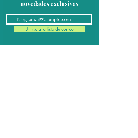
novedades exclusivas
Unirse a la lista de correo
Contacto
Conmutador:
(624) 145 7963
Teléfonos:
624 145 7912
(Ventas)
624 145 8182
y
624 145 8183
(Cabina)
Email:
contacto@cabomil.com.mx