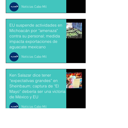
Noticias Cabo Mil
EU suspende actividades en
Michoacán por “amenaza"
contra su personal; medida
impacta exportaciones de
aguacate mexicano
Noticias Cabo Mil
Ken Salazar dice tener
“expectativas grandes” en
Sheinbaum; captura de “El
Mayo” debería ser una victoria
de México y EU
Noticias Cabo Mil