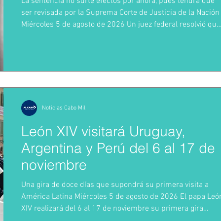
La sentencia no surte efectos por ahora, pues tendrá que
ser revisada por la Suprema Corte de Justicia de la Nación
Miércoles 5 de agosto de 2026 Un juez federal resolvió que
la reforma de 2024 al Poder Judicial (PJ) fue
inconstitucional por ser contraria a la Carta Magna original
de 1917, por violar derechos humanos, y por vicios de
procedimiento en su aprobación. Agustín Archundia Ortiz,
juez Séptimo de Distrito en Materia Administrativa en
Jalisco, concedió el primer ampar
Noticias Cabo Mil
León XIV visitará Uruguay,
Argentina y Perú del 6 al 17 de
noviembre
Una gira de doce días que supondrá su primera visita a
América Latina Miércoles 5 de agosto de 2026 El papa Leó
XIV realizará del 6 al 17 de noviembre su primera gira
extensa por América del Sur como pontífice, con visitas a