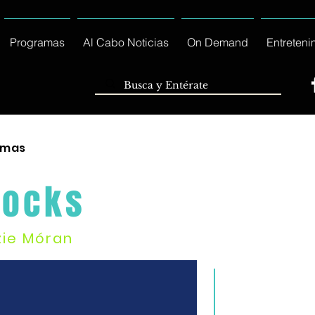
Programas
Al Cabo Noticias
On Demand
Entreteni
amas
Rocks
zie Móran