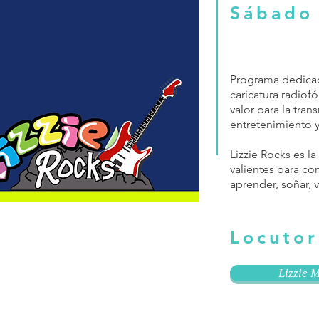
Sábado
Programa dedicado
caricatura radiof
valor para la tra
entretenimiento y
Lizzie Rocks es l
valientes para con
aprender, soñar, v
Locutor
Lizzie 