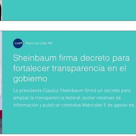
Uruguay, Argentina y Perú. Será el primer viaje de un papa a
Sudamérica desde 2018, cuando su antecesor, Francisco,
visitó Chile y Perú. Marcando así el regreso del Vaticano a
una región con más de 400 millones de católicos. La gira
permitirá a León XIV
Noticias Cabo Mil
Sheinbaum firma decreto para
fortalecer transparencia en el
gobierno
La presidenta Claudia Sheinbaum firmó un decreto para
ampliar la transparencia federal, acotar reservas de
información y publicar contratos Miércoles 5 de agosto de
2026 La presidenta de México, Claudia Sheinbaum Pardo,
firmó ayer martes 4 de agosto el decreto de transparencia
digital con el objetivo de fortalecer el acceso de la
ciudadanía a la información pública del gobierno de México