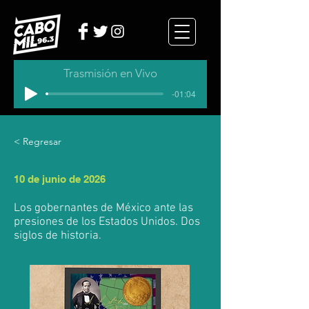
Trasmisión en Vivo
-01:04
< Regresar
10 de junio de 2026
Los gobernantes de México ante las
presiones de los Estados Unidos. Dos
siglos de historia.