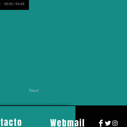
00:00 / 54:49
Next
tacto
Webmail