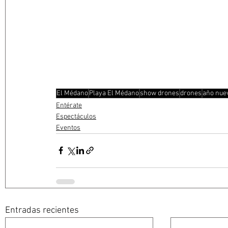
El Médano
Playa El Médano
show drones
drones
año nue
Entérate
Espectáculos
Eventos
Entradas recientes