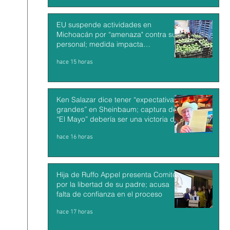
EU suspende actividades en
Michoacán por “amenaza" contra su
personal; medida impacta
exportaciones de aguacate mexicano
hace 15 horas
Ken Salazar dice tener “expectativas
grandes” en Sheinbaum; captura de
“El Mayo” debería ser una victoria de
México y EU
hace 16 horas
Hija de Ruffo Appel presenta Comité
por la libertad de su padre; acusa
falta de confianza en el proceso
hace 17 horas