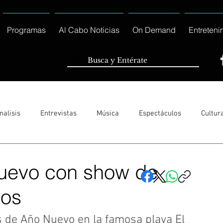
Programas
Al Cabo Noticias
On Demand
Entreteni
nalisis
Entrevistas
Música
Espectáculos
Cultur
Sólo Tránsito Local
Reportajes Especiales Al Cabo Notic
uevo con show de
bos
rnacionales
Columnas
Locales Los Cabos
Servicio So
as de Año Nuevo en la famosa playa El 