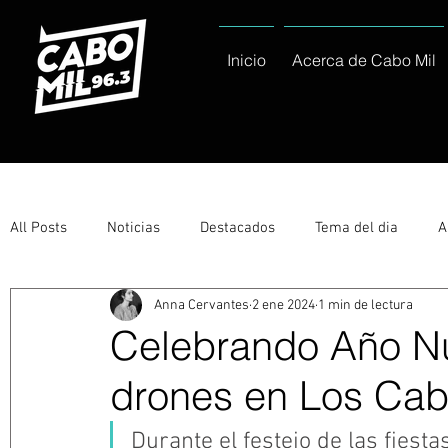
Inicio
Acerca de Cabo Mil
All Posts
Noticias
Destacados
Tema del dia
A
Anna Cervantes
2 ene 2024
1 min de lectura
Eventos
Entérate
Deportes
La buena del día
Celebrando Año N
drones en Los Ca
Ayuntamiento de Los Cabos Informa
Nacionales e Inte
Durante el festejo de las fiest