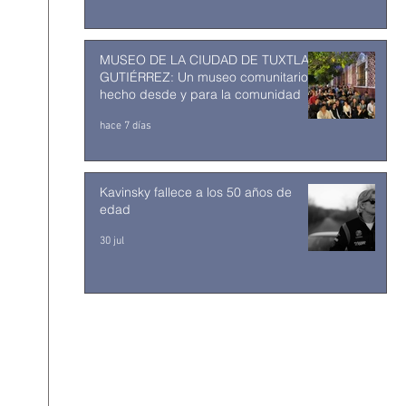
MUSEO DE LA CIUDAD DE TUXTLA
GUTIÉRREZ: Un museo comunitario
hecho desde y para la comunidad
hace 7 días
Kavinsky fallece a los 50 años de
edad
30 jul