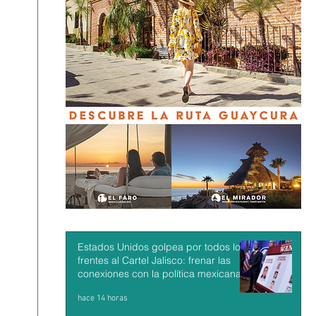
Estados Unidos golpea por todos los
frentes al Cartel Jalisco: frenar las
conexiones con la política mexicana y
su músculo económico
hace 14 horas