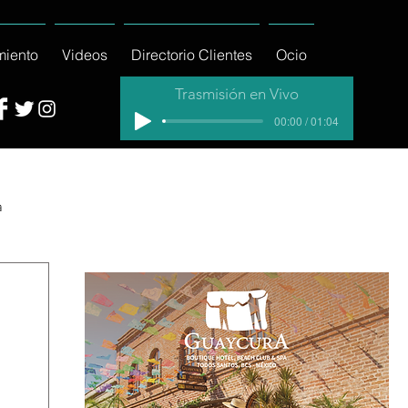
miento
Videos
Directorio Clientes
Ocio
Trasmisión en Vivo
00:00 / 01:04
a
cial