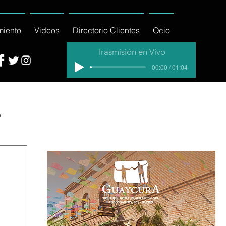
miento
Videos
Directorio Clientes
Ocio
Trasmisión en Vivo
00:00 / 01:04
a
cial