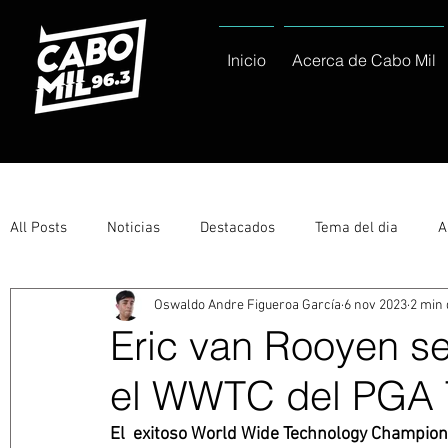
Inicio
Acerca de Cabo Mil
All Posts
Noticias
Destacados
Tema del dia
A
Oswaldo Andre Figueroa García
6 nov 2023
2 min 
Eventos
Entérate
Deportes
La buena del día
Eric van Rooyen 
el WWTC del PGA 
Ayuntamiento de Los Cabos Informa
Nacionales e Inte
El  exitoso World Wide Technology Championsh