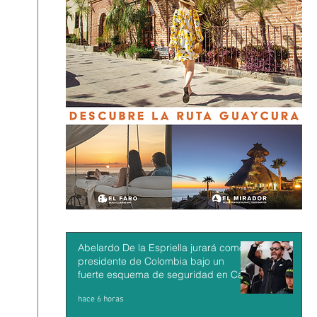
Abelardo De la Espriella jurará como
presidente de Colombia bajo un
fuerte esquema de seguridad en Cali
hace 6 horas