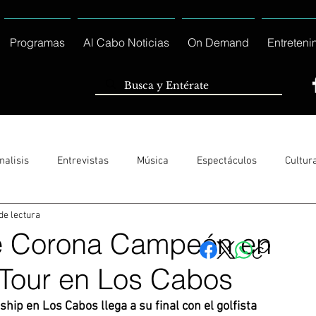
Programas
Al Cabo Noticias
On Demand
Entreteni
nalisis
Entrevistas
Música
Espectáculos
Cultur
de lectura
Sólo Tránsito Local
Reportajes Especiales Al Cabo Notic
se Corona Campeón en
Tour en Los Cabos
rnacionales
Columnas
Locales Los Cabos
Servicio So
ip en Los Cabos llega a su final con el golfista 