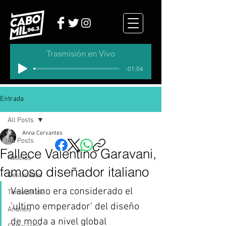
Trasmisión en Vivo
-01:04
Entrada
All Posts
Anna Cervantes
All Posts
Fallece Valentino Garavani,
Noticias
famoso diseñador italiano
Destacados
Valentino era considerado el 
Tema del dia
'ultimo emperador' del diseño 
Analisis
de moda a nivel global