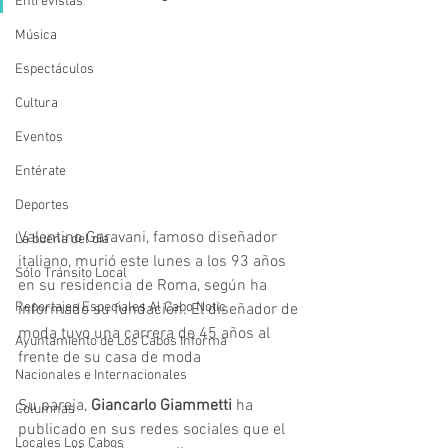
Entrevistas
Música
Espectáculos
Cultura
Eventos
Entérate
Deportes
Valentino Garavani, famoso diseñador 
La buena del día
italiano, murió este lunes a los 93 años 
Sólo Tránsito Local
en su residencia de Roma, según ha 
Reportajes Especiales Al Cabo Notic
informado su fundación. El diseñador de 
moda tuvo una carrera de 45 años al 
Ayuntamiento de Los Cabos Informa
frente de su casa de moda
Nacionales e Internacionales
Su pareja,
 Giancarlo Giammetti
 ha 
Columnas
publicado en sus redes sociales que el 
Locales Los Cabos