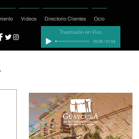
miento
Videos
Directorio Clientes
Ocio
Trasmisión en Vivo
00:00 / 01:04
a
cial