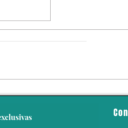
comendaciones
nir golpes de calor
bos
Con
exclusivas