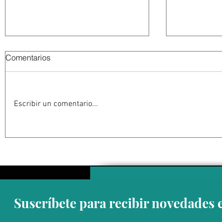
Comentarios
Escribir un comentario...
Mantiene Ayuntamiento de
Emiten re
Los Cabos 53 obras en
para preve
proceso para mejorar calles y
en Los Ca
espacios públicos
Suscríbete para recibir novedades 