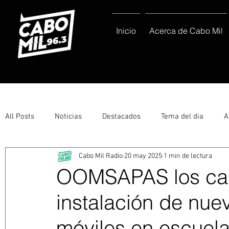
Inicio
Acerca de Cabo Mil
All Posts
Noticias
Destacados
Tema del dia
A
Cabo Mil Radio
20 may 2025
1 min de lectura
Eventos
Entérate
Deportes
La buena del día
OOMSAPAS los cab
instalación de nu
Ayuntamiento de Los Cabos Informa
Nacionales e Inte
móviles en escuel