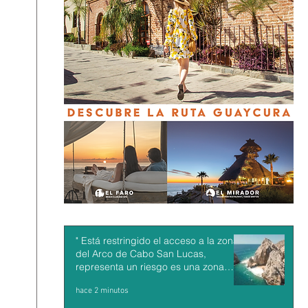
" Está restringido el acceso a la zona
del Arco de Cabo San Lucas,
representa un riesgo es una zona
inestable : Francisco Cota"
hace 2 minutos